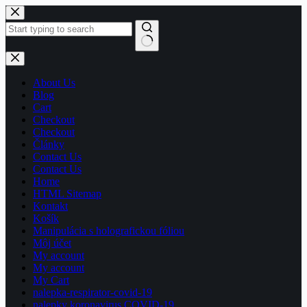
Skip
to
content
No
results
About Us
Blog
Cart
Checkout
Checkout
Články
Contact Us
Contact Us
Home
HTML Sitemap
Kontakt
Košík
Manipulácia s holografickou fóliou
Môj účet
My account
My account
My Cart
nalepka-respirator-covid-19
nalepky koronavirus COVID-19