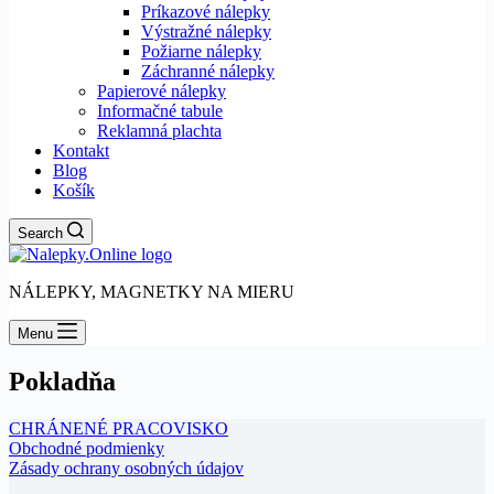
Príkazové nálepky
Výstražné nálepky
Požiarne nálepky
Záchranné nálepky
Papierové nálepky
Informačné tabule
Reklamná plachta
Kontakt
Blog
Košík
Search
NÁLEPKY, MAGNETKY NA MIERU
Menu
Pokladňa
CHRÁNENÉ PRACOVISKO
Obchodné podmienky
Zásady ochrany osobných údajov