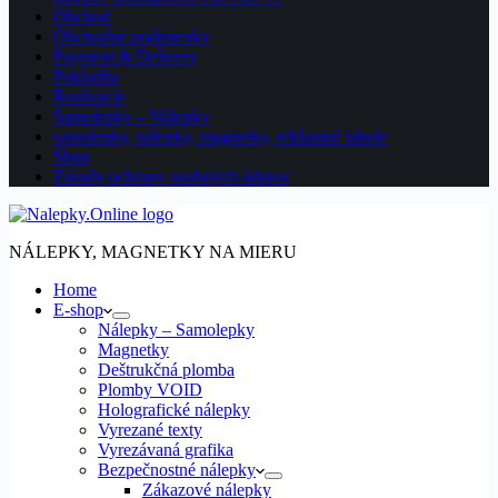
Obchod
Obchodné podmienky
Payment & Delivery
Pokladňa
Realizácie
Samolepky – Nálepky
samolepky, nálepky, magnetky, reklamné tabule
Shop
Zásady ochrany osobných údajov
NÁLEPKY, MAGNETKY NA MIERU
Home
E-shop
Nálepky – Samolepky
Magnetky
Deštrukčná plomba
Plomby VOID
Holografické nálepky
Vyrezané texty
Vyrezávaná grafika
Bezpečnostné nálepky
Zákazové nálepky