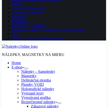
Obchod
Obchodné podmienky
Payment & Delivery
Pokladňa
Realizácie
Samolepky – Nálepky
samolepky, nálepky, magnetky, reklamné tabule
Shop
Zásady ochrany osobných údajov
NÁLEPKY, MAGNETKY NA MIERU
Home
E-shop
Nálepky – Samolepky
Magnetky
Deštrukčná plomba
Plomby VOID
Holografické nálepky
Vyrezané texty
Vyrezávaná grafika
Bezpečnostné nálepky
Zákazové nálepky