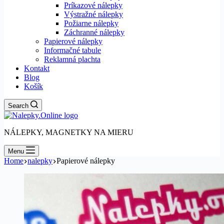
Príkazové nálepky
Výstražné nálepky
Požiarne nálepky
Záchranné nálepky
Papierové nálepky
Informačné tabule
Reklamná plachta
Kontakt
Blog
Košík
Search
NÁLEPKY, MAGNETKY NA MIERU
Menu
Home
nalepky
Papierové nálepky