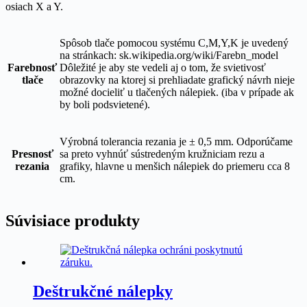
osiach X a Y.
Spôsob tlače pomocou systému C,M,Y,K je uvedený
na stránkach: sk.wikipedia.org/wiki/Farebn_model
Farebnosť
Dôležité je aby ste vedeli aj o tom, že svietivosť
tlače
obrazovky na ktorej si prehliadate grafický návrh nieje
možné docieliť u tlačených nálepiek. (iba v prípade ak
by boli podsvietené).
Výrobná tolerancia rezania je ± 0,5 mm. Odporúčame
Presnosť
sa preto vyhnúť sústredeným kružniciam rezu a
rezania
grafiky, hlavne u menšich nálepiek do priemeru cca 8
cm.
Súvisiace produkty
Deštrukčné nálepky