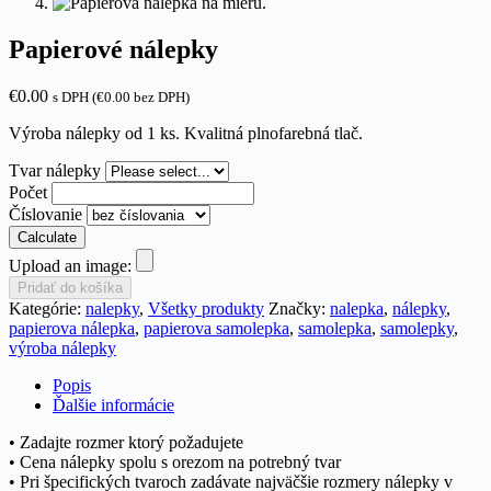
Papierové nálepky
€0.00
s DPH (
€
0.00
bez DPH)
Výroba nálepky od 1 ks. Kvalitná plnofarebná tlač.
Tvar nálepky
Počet
Číslovanie
Calculate
Upload an image:
Pridať do košíka
Kategórie:
nalepky
,
Všetky produkty
Značky:
nalepka
,
nálepky
,
papierova nálepka
,
papierova samolepka
,
samolepka
,
samolepky
,
výroba nálepky
Popis
Ďalšie informácie
• Zadajte rozmer ktorý požadujete
• Cena nálepky spolu s orezom na potrebný tvar
• Pri špecifických tvaroch zadávate najväčšie rozmery nálepky v