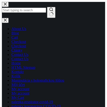
Skip
to
content
No
results
About Us
Blog
Cart
Checkout
Checkout
Články
Contact Us
Contact Us
Home
HTML Sitemap
Kontakt
Košík
Manipulácia s holografickou fóliou
Môj účet
My account
My account
My Cart
nalepka-respirator-covid-19
nalepky koronavirus COVID-19