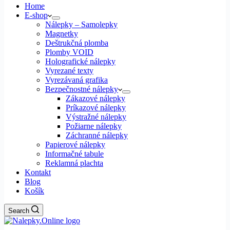
Home
E-shop
Nálepky – Samolepky
Magnetky
Deštrukčná plomba
Plomby VOID
Holografické nálepky
Vyrezané texty
Vyrezávaná grafika
Bezpečnostné nálepky
Zákazové nálepky
Príkazové nálepky
Výstražné nálepky
Požiarne nálepky
Záchranné nálepky
Papierové nálepky
Informačné tabule
Reklamná plachta
Kontakt
Blog
Košík
Search