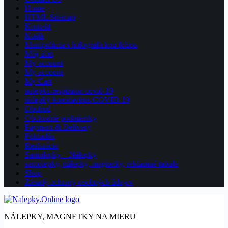
Home
HTML Sitemap
Kontakt
Košík
Manipulácia s holografickou fóliou
Môj účet
My account
My account
My Cart
nalepka-respirator-covid-19
nalepky koronavirus COVID-19
Obchod
Obchodné podmienky
Payment & Delivery
Pokladňa
Realizácie
Samolepky – Nálepky
samolepky, nálepky, magnetky, reklamné tabule
Shop
Zásady ochrany osobných údajov
NÁLEPKY, MAGNETKY NA MIERU