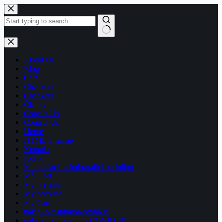
Skip
to
content
No
results
About Us
Blog
Cart
Checkout
Checkout
Články
Contact Us
Contact Us
Home
HTML Sitemap
Kontakt
Košík
Manipulácia s holografickou fóliou
Môj účet
My account
My account
My Cart
nalepka-respirator-covid-19
nalepky koronavirus COVID-19