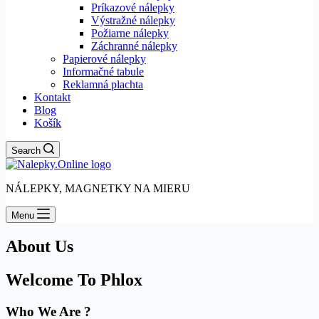
Príkazové nálepky
Výstražné nálepky
Požiarne nálepky
Záchranné nálepky
Papierové nálepky
Informačné tabule
Reklamná plachta
Kontakt
Blog
Košík
Search
NÁLEPKY, MAGNETKY NA MIERU
Menu
About Us
Welcome To Phlox
Who We Are ?