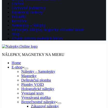
Obchod
Obchodné podmienky
Payment & Delivery
Pokladňa
Realizácie
Samolepky – Nálepky
samolepky, nálepky, magnetky, reklamné tabule
Shop
Zásady ochrany osobných údajov
NÁLEPKY, MAGNETKY NA MIERU
Home
E-shop
Nálepky – Samolepky
Magnetky
Deštrukčná plomba
Plomby VOID
Holografické nálepky
Vyrezané texty
Vyrezávaná grafika
Bezpečnostné nálepky
Zákazové nálepky