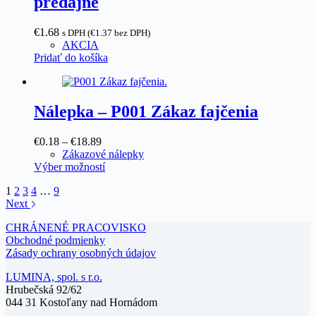
predajne
€
1.68
s DPH (
€
1.37
bez DPH)
AKCIA
Pridať do košíka
Nálepka – P001 Zákaz fajčenia
Price
€
0.18
–
€
18.89
range:
Zákazové nálepky
€0.18
Tento
Výber možností
through
produkt
1
2
3
4
…
9
€18.89
má
Next
viacero
variantov.
CHRÁNENÉ PRACOVISKO
Možnosti
Obchodné podmienky
si
Zásady ochrany osobných údajov
môžete
vybrať
LUMINA, spol. s r.o.
na
Hrubečská 92/62
stránke
044 31 Kostoľany nad Hornádom
produktu.