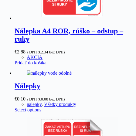
Nálepka A4 ROR, rúško – odstup –
ruky
€
2.88
s DPH (
€
2.34
bez DPH)
AKCIA
Pridať do košíka
Nálepky
€0.10
s DPH (
€
0.08
bez DPH)
nalepky
,
Všetky produkty
Select options