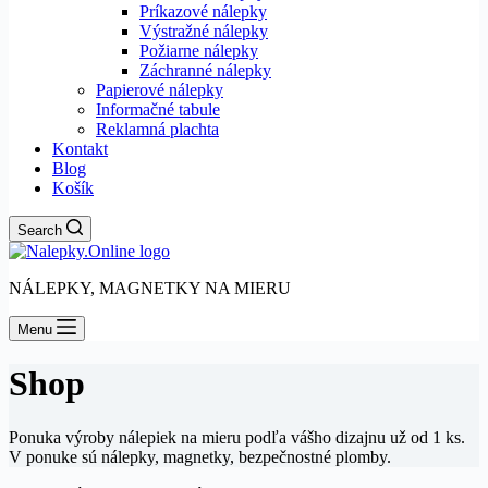
Príkazové nálepky
Výstražné nálepky
Požiarne nálepky
Záchranné nálepky
Papierové nálepky
Informačné tabule
Reklamná plachta
Kontakt
Blog
Košík
Search
NÁLEPKY, MAGNETKY NA MIERU
Menu
Shop
Ponuka výroby nálepiek na mieru podľa vášho dizajnu už od 1 ks.
V ponuke sú nálepky, magnetky, bezpečnostné plomby.