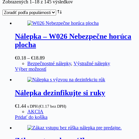
Zoradené
Zobrazených 1–18 z 145 výsledkov
podľa
popularity
Nálepka – W026 Nebezpečne horúca
plocha
Price
€
0.18
–
€
18.89
range:
Bezpečnostné nálepky
,
Výstražné nálepky
€0.18
Tento
Výber možností
through
produkt
€18.89
má
viacero
variantov.
Nálepka dezinfikujte si ruky
Možnosti
si
€
1.44
s DPH (
€
1.17
bez DPH)
môžete
AKCIA
vybrať
Pridať do košíka
na
stránke
produktu.