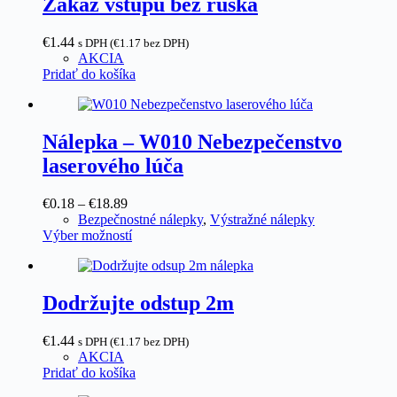
Zákaz vstupu bez rúška
€
1.44
s DPH (
€
1.17
bez DPH)
AKCIA
Pridať do košíka
Nálepka – W010 Nebezpečenstvo
laserového lúča
Price
€
0.18
–
€
18.89
range:
Bezpečnostné nálepky
,
Výstražné nálepky
€0.18
Tento
Výber možností
through
produkt
€18.89
má
viacero
variantov.
Dodržujte odstup 2m
Možnosti
si
€
1.44
s DPH (
€
1.17
bez DPH)
môžete
AKCIA
vybrať
Pridať do košíka
na
stránke