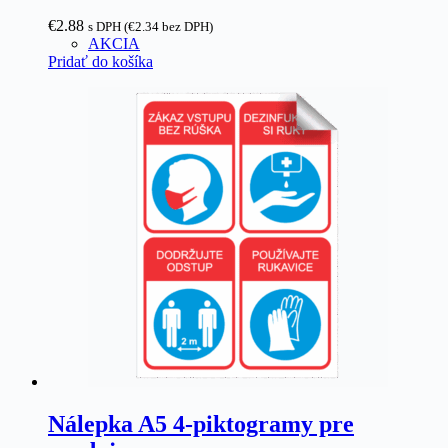
€
2.88
s DPH (
€
2.34
bez DPH)
AKCIA
Pridať do košíka
Nálepka A5 4-piktogramy pre