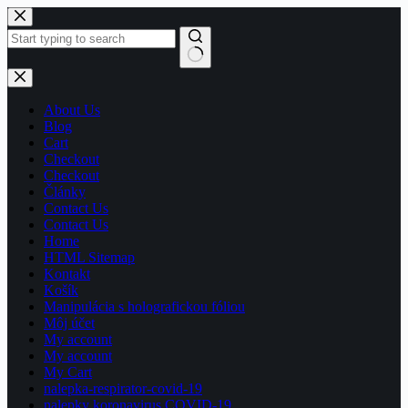
Skip
to
content
No
results
About Us
Blog
Cart
Checkout
Checkout
Články
Contact Us
Contact Us
Home
HTML Sitemap
Kontakt
Košík
Manipulácia s holografickou fóliou
Môj účet
My account
My account
My Cart
nalepka-respirator-covid-19
nalepky koronavirus COVID-19