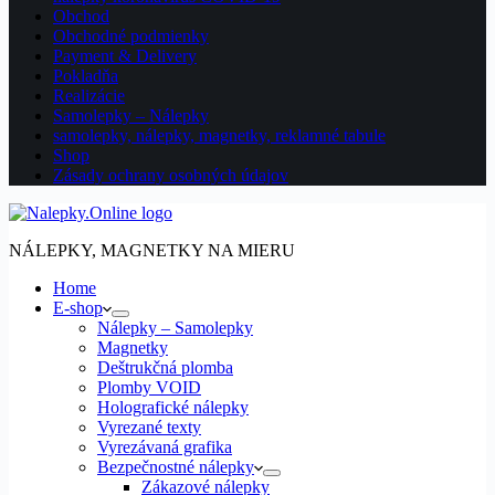
Obchod
Obchodné podmienky
Payment & Delivery
Pokladňa
Realizácie
Samolepky – Nálepky
samolepky, nálepky, magnetky, reklamné tabule
Shop
Zásady ochrany osobných údajov
NÁLEPKY, MAGNETKY NA MIERU
Home
E-shop
Nálepky – Samolepky
Magnetky
Deštrukčná plomba
Plomby VOID
Holografické nálepky
Vyrezané texty
Vyrezávaná grafika
Bezpečnostné nálepky
Zákazové nálepky