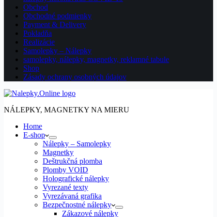
Obchod
Obchodné podmienky
Payment & Delivery
Pokladňa
Realizácie
Samolepky – Nálepky
samolepky, nálepky, magnetky, reklamné tabule
Shop
Zásady ochrany osobných údajov
NÁLEPKY, MAGNETKY NA MIERU
Home
E-shop
Nálepky – Samolepky
Magnetky
Deštrukčná plomba
Plomby VOID
Holografické nálepky
Vyrezané texty
Vyrezávaná grafika
Bezpečnostné nálepky
Zákazové nálepky