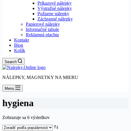
Príkazové nálepky
Výstražné nálepky
Požiarne nálepky
Záchranné nálepky
Papierové nálepky
Informačné tabule
Reklamná plachta
Kontakt
Blog
Košík
Search
NÁLEPKY, MAGNETKY NA MIERU
Menu
hygiena
Zoradené
Zobrazuje sa 6 výsledkov
podľa
popularity