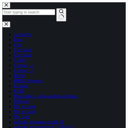
Skip
to
content
No
results
About Us
Blog
Cart
Checkout
Checkout
Články
Contact Us
Contact Us
Home
HTML Sitemap
Kontakt
Košík
Manipulácia s holografickou fóliou
Môj účet
My account
My account
My Cart
nalepka-respirator-covid-19
nalepky koronavirus COVID-19