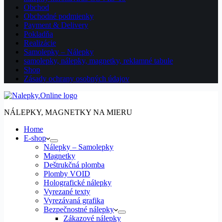
Obchod
Obchodné podmienky
Payment & Delivery
Pokladňa
Realizácie
Samolepky – Nálepky
samolepky, nálepky, magnetky, reklamné tabule
Shop
Zásady ochrany osobných údajov
NÁLEPKY, MAGNETKY NA MIERU
Home
E-shop
Nálepky – Samolepky
Magnetky
Deštrukčná plomba
Plomby VOID
Holografické nálepky
Vyrezané texty
Vyrezávaná grafika
Bezpečnostné nálepky
Zákazové nálepky