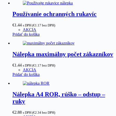
Používanie ochranných rukavíc
€
1.44
s DPH (
€
1.17
bez DPH)
AKCIA
Pridať do košíka
Nálepka maximálny počet zákazníkov
€
1.44
s DPH (
€
1.17
bez DPH)
AKCIA
Pridať do košíka
Nálepka A4 ROR, rúško – odstup –
ruky
€
2.88
s DPH (
€
2.34
bez DPH)