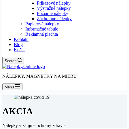
Príkazové nálepky
Výstražné nálepky
Požiarne nálepky
Záchranné nálepky
Papierové nálepky
Informačné tabule
Reklamná plachta
Kontakt
Blog
Košík
Search
NÁLEPKY, MAGNETKY NA MIERU
Menu
AKCIA
Nálepky v záujme ochrany zdravia