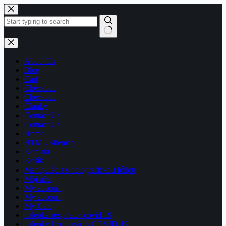
Skip
to
content
No
results
About Us
Blog
Cart
Checkout
Checkout
Články
Contact Us
Contact Us
Home
HTML Sitemap
Kontakt
Košík
Manipulácia s holografickou fóliou
Môj účet
My account
My account
My Cart
nalepka-respirator-covid-19
nalepky koronavirus COVID-19