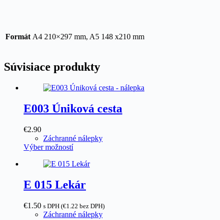
Formát
A4 210×297 mm, A5 148 x210 mm
Súvisiace produkty
E003 Úniková cesta
€
2.90
Záchranné nálepky
Tento
Výber možností
produkt
má
viacero
variantov.
E 015 Lekár
Možnosti
si
€
1.50
s DPH (
€
1.22
bez DPH)
môžete
Záchranné nálepky
vybrať