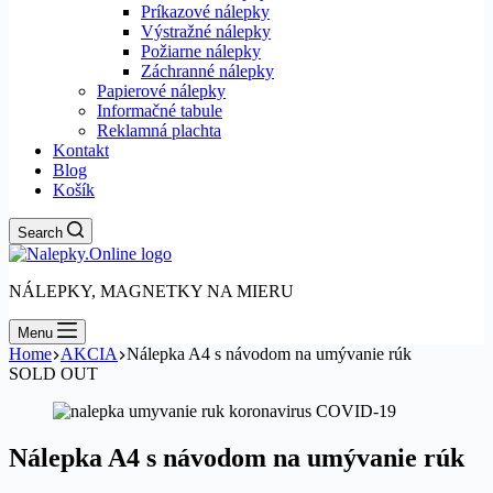
Príkazové nálepky
Výstražné nálepky
Požiarne nálepky
Záchranné nálepky
Papierové nálepky
Informačné tabule
Reklamná plachta
Kontakt
Blog
Košík
Search
NÁLEPKY, MAGNETKY NA MIERU
Menu
Home
AKCIA
Nálepka A4 s návodom na umývanie rúk
SOLD OUT
Nálepka A4 s návodom na umývanie rúk