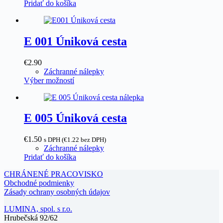
Pridať do košíka
na
stránke
produktu.
E 001 Úniková cesta
€
2.90
Záchranné nálepky
Tento
Výber možností
produkt
má
viacero
variantov.
E 005 Úniková cesta
Možnosti
si
€
1.50
s DPH (
€
1.22
bez DPH)
môžete
Záchranné nálepky
vybrať
Pridať do košíka
na
stránke
CHRÁNENÉ PRACOVISKO
produktu.
Obchodné podmienky
Zásady ochrany osobných údajov
LUMINA, spol. s r.o.
Hrubečská 92/62