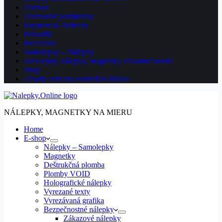
Obchod
Obchodné podmienky
Payment & Delivery
Pokladňa
Realizácie
Samolepky – Nálepky
samolepky, nálepky, magnetky, reklamné tabule
Shop
Zásady ochrany osobných údajov
NÁLEPKY, MAGNETKY NA MIERU
Home
E-shop
Nálepky – Samolepky
Magnetky
Deštrukčná plomba
Plomby VOID
Holografické nálepky
Vyrezané texty
Vyrezávaná grafika
Bezpečnostné nálepky
Zákazové nálepky