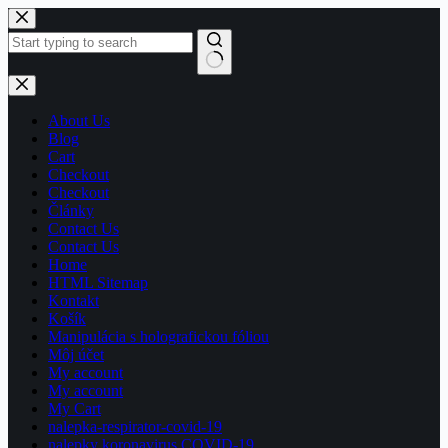
Skip
to
content
No
results
About Us
Blog
Cart
Checkout
Checkout
Články
Contact Us
Contact Us
Home
HTML Sitemap
Kontakt
Košík
Manipulácia s holografickou fóliou
Môj účet
My account
My account
My Cart
nalepka-respirator-covid-19
nalepky koronavirus COVID-19