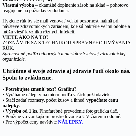
Vlastná výroba
– okamžité doplnenie zásob na sklad – pohotovo
reagujeme na požiadavky dodania.
Hygiene rúk by ste mali venovať veľkú pozornosť najmä pri
návšteve zdravotníckych zariadení, kde sú baktérie veľmi odolné a
môžu viesť k vzniku rôznych infekcií.
VIETE AKO NA TO?
ZOZNÁMTE SA S TECHNIKOU SPRÁVNEHO UMÝVANIA
RÚK.
Spracované podľa odborných materiálov Svetovej zdravotníckej
organizácie.
Chráňme si svoje zdravie aj zdravie ľudí okolo nás.
Spolu to zvládneme.
•
Potrebujete zmeniť text? Grafiku?
• Vyrábame nálepky na mieru podľa vašich požiadaviek.
• Stačí zadať rozmery, počet kusov a ihneď
vypočítate cenu
nálepky.
•
Výroba od 1 ks
. Plnofarebné prevedenie fotografická tlač.
• Použitie vo vonkajšom prostredí vode a UV žiareniu odolné.
• Pre výpočet ceny navštívte
NÁLEPKY.