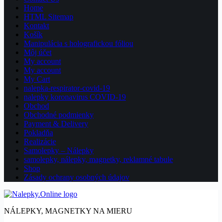
Home
HTML Sitemap
Kontakt
Košík
Manipulácia s holografickou fóliou
Môj účet
My account
My account
My Cart
nalepka-respirator-covid-19
nalepky koronavirus COVID-19
Obchod
Obchodné podmienky
Payment & Delivery
Pokladňa
Realizácie
Samolepky – Nálepky
samolepky, nálepky, magnetky, reklamné tabule
Shop
Zásady ochrany osobných údajov
NÁLEPKY, MAGNETKY NA MIERU