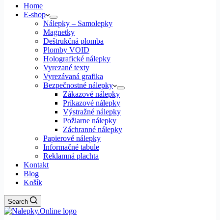
Home
E-shop
Nálepky – Samolepky
Magnetky
Deštrukčná plomba
Plomby VOID
Holografické nálepky
Vyrezané texty
Vyrezávaná grafika
Bezpečnostné nálepky
Zákazové nálepky
Príkazové nálepky
Výstražné nálepky
Požiarne nálepky
Záchranné nálepky
Papierové nálepky
Informačné tabule
Reklamná plachta
Kontakt
Blog
Košík
Search