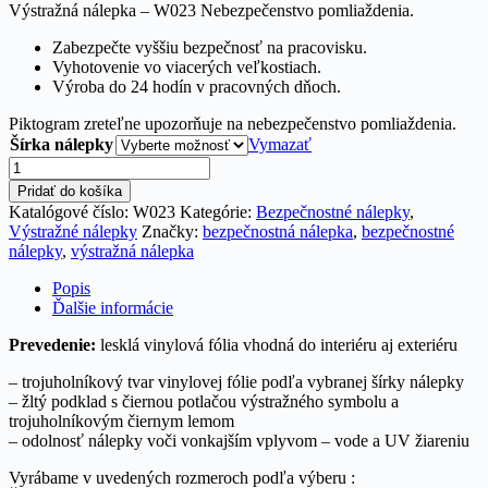
Výstražná nálepka – W023 Nebezpečenstvo pomliaždenia.
€0.18
through
Zabezpečte vyššiu bezpečnosť na pracovisku.
€18.89
Vyhotovenie vo viacerých veľkostiach.
Výroba do 24 hodín v pracovných dňoch.
Piktogram zreteľne upozorňuje na nebezpečenstvo pomliaždenia.
Šírka nálepky
Vymazať
množstvo
Nálepka
Pridať do košíka
-
Katalógové číslo:
W023
Kategórie:
Bezpečnostné nálepky
,
W023
Výstražné nálepky
Značky:
bezpečnostná nálepka
,
bezpečnostné
Nebezpečenstvo
nálepky
,
výstražná nálepka
pomliaždenia
Popis
Ďalšie informácie
Prevedenie:
lesklá vinylová fólia vhodná do interiéru aj exteriéru
– trojuholníkový tvar vinylovej fólie podľa vybranej šírky nálepky
– žltý podklad s čiernou potlačou výstražného symbolu a
trojuholníkovým čiernym lemom
– odolnosť nálepky voči vonkajším vplyvom – vode a UV žiareniu
Vyrábame v uvedených rozmeroch podľa výberu :