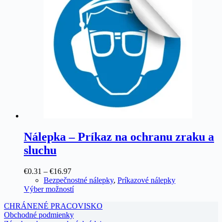
Možnosti
si
môžete
vybrať
na
stránke
produktu.
Nálepka – Príkaz na ochranu zraku a
sluchu
Price
€
0.31
–
€
16.97
range:
Bezpečnostné nálepky
,
Príkazové nálepky
€0.31
Tento
Výber možností
through
produkt
CHRÁNENÉ PRACOVISKO
€16.97
má
Obchodné podmienky
viacero