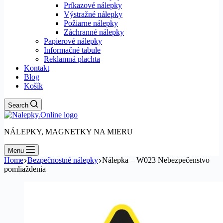
Príkazové nálepky
Výstražné nálepky
Požiarne nálepky
Záchranné nálepky
Papierové nálepky
Informačné tabule
Reklamná plachta
Kontakt
Blog
Košík
Search
NÁLEPKY, MAGNETKY NA MIERU
Menu
Home
Bezpečnostné nálepky
Nálepka – W023 Nebezpečenstvo
pomliaždenia