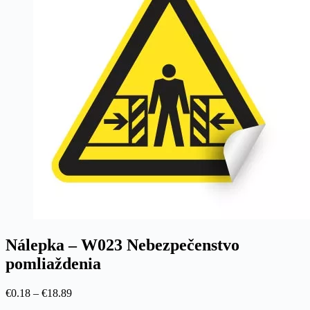
Nálepka – W023 Nebezpečenstvo
pomliaždenia
Price
€
0.18
–
€
18.89
range: