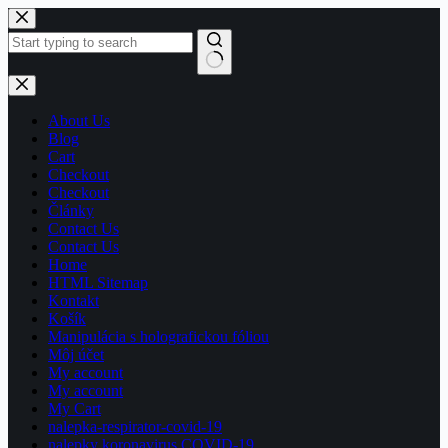
Skip
to
content
No
results
About Us
Blog
Cart
Checkout
Checkout
Články
Contact Us
Contact Us
Home
HTML Sitemap
Kontakt
Košík
Manipulácia s holografickou fóliou
Môj účet
My account
My account
My Cart
nalepka-respirator-covid-19
nalepky koronavirus COVID-19