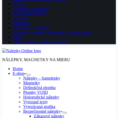
Obchod
Obchodné podmienky
Payment & Delivery
Pokladňa
Realizácie
Samolepky – Nálepky
samolepky, nálepky, magnetky, reklamné tabule
Shop
Zásady ochrany osobných údajov
NÁLEPKY, MAGNETKY NA MIERU
Home
E-shop
Nálepky – Samolepky
Magnetky
Deštrukčná plomba
Plomby VOID
Holografické nálepky
Vyrezané texty
Vyrezávaná grafika
Bezpečnostné nálepky
Zákazové nálepky