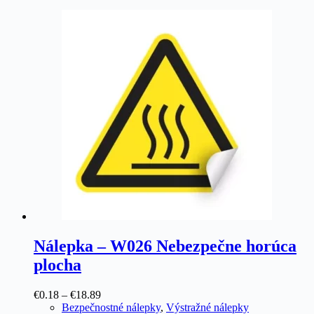
Nálepka – W026 Nebezpečne horúca
plocha
Price
€
0.18
–
€
18.89
range:
Bezpečnostné nálepky
,
Výstražné nálepky