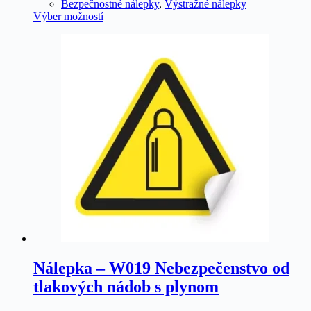
na
range:
Bezpečnostné nálepky
,
Výstražné nálepky
stránke
€0.18
Tento
Výber možností
produktu.
through
produkt
€18.89
má
viacero
variantov.
Možnosti
si
môžete
vybrať
na
stránke
produktu.
Nálepka – W019 Nebezpečenstvo od
tlakových nádob s plynom