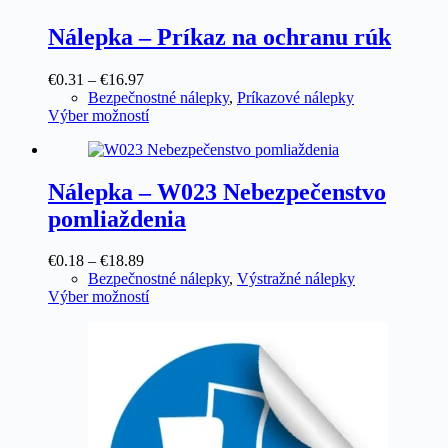
Nálepka – Príkaz na ochranu rúk
Price
€
0.31
–
€
16.97
range:
Bezpečnostné nálepky
,
Príkazové nálepky
€0.31
Tento
Výber možností
through
produkt
€16.97
má
viacero
variantov.
Nálepka – W023 Nebezpečenstvo
Možnosti
pomliaždenia
si
môžete
vybrať
Price
€
0.18
–
€
18.89
na
range:
Bezpečnostné nálepky
,
Výstražné nálepky
stránke
€0.18
Tento
Výber možností
produktu.
through
produkt
€18.89
má
viacero
variantov.
Možnosti
si
môžete
vybrať