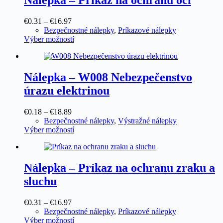
Nálepka – Príkaz na ochranu očí
Možnosti
si
Price
€
0.31
–
€
16.97
môžete
range:
Bezpečnostné nálepky
,
Príkazové nálepky
vybrať
€0.31
Tento
Výber možností
na
through
produkt
stránke
€16.97
má
produktu.
viacero
variantov.
Nálepka – W008 Nebezpečenstvo
Možnosti
úrazu elektrinou
si
môžete
vybrať
Price
€
0.18
–
€
18.89
na
range:
Bezpečnostné nálepky
,
Výstražné nálepky
stránke
€0.18
Tento
Výber možností
produktu.
through
produkt
€18.89
má
viacero
variantov.
Nálepka – Príkaz na ochranu zraku a
Možnosti
sluchu
si
môžete
vybrať
Price
€
0.31
–
€
16.97
na
range:
Bezpečnostné nálepky
,
Príkazové nálepky
stránke
€0.31
Tento
Výber možností