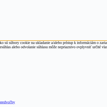
ko sú súbory cookie na ukladanie a/alebo prístup k informáciám o zari
Nesúhlas alebo odvolanie súhlasu môže nepriaznivo ovplyvniť určité vlas
predvoľby