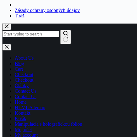
Zásady ochrany osobných údajov
Tiráž
Skip
to
content
No
results
About Us
Blog
Cart
Checkout
Checkout
Články
Contact Us
Contact Us
Home
HTML Sitemap
Kontakt
Košík
Manipulácia s holografickou fóliou
Môj účet
My account