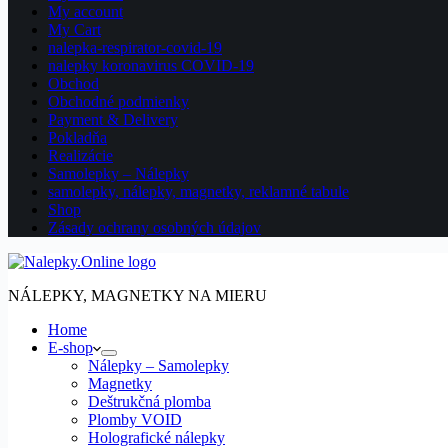
My account
My Cart
nalepka-respirator-covid-19
nalepky koronavirus COVID-19
Obchod
Obchodné podmienky
Payment & Delivery
Pokladňa
Realizácie
Samolepky – Nálepky
samolepky, nálepky, magnetky, reklamné tabule
Shop
Zásady ochrany osobných údajov
NÁLEPKY, MAGNETKY NA MIERU
Home
E-shop
Nálepky – Samolepky
Magnetky
Deštrukčná plomba
Plomby VOID
Holografické nálepky