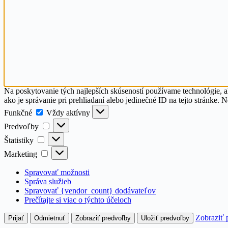
Na poskytovanie tých najlepších skúseností používame technológie, a
ako je správanie pri prehliadaní alebo jedinečné ID na tejto stránke. 
Funkčné
Funkčné
Vždy aktívny
Predvoľby
Predvoľby
Štatistiky
Štatistiky
Marketing
Marketing
Spravovať možnosti
Správa služieb
Spravovať {vendor_count} dodávateľov
Prečítajte si viac o týchto účeloch
Zobraziť 
Prijať
Odmietnuť
Zobraziť predvoľby
Uložiť predvoľby