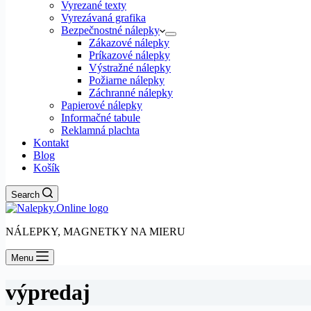
Vyrezané texty
Vyrezávaná grafika
Bezpečnostné nálepky
Zákazové nálepky
Príkazové nálepky
Výstražné nálepky
Požiarne nálepky
Záchranné nálepky
Papierové nálepky
Informačné tabule
Reklamná plachta
Kontakt
Blog
Košík
Search
NÁLEPKY, MAGNETKY NA MIERU
Menu
výpredaj