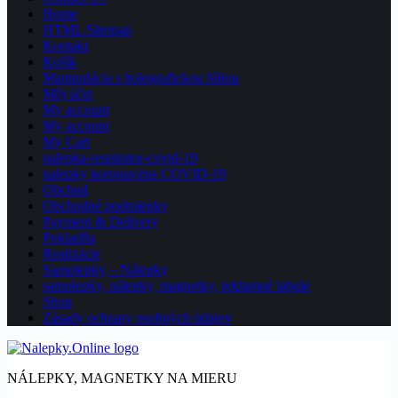
Home
HTML Sitemap
Kontakt
Košík
Manipulácia s holografickou fóliou
Môj účet
My account
My account
My Cart
nalepka-respirator-covid-19
nalepky koronavirus COVID-19
Obchod
Obchodné podmienky
Payment & Delivery
Pokladňa
Realizácie
Samolepky – Nálepky
samolepky, nálepky, magnetky, reklamné tabule
Shop
Zásady ochrany osobných údajov
NÁLEPKY, MAGNETKY NA MIERU