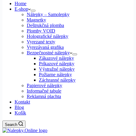
Home
E-shop
Nálepky – Samolepky
Magnetky
Deštrukčná plomba
Plomby VOID
Holografické nálepky
Vyrezané texty
Vyrezávaná grafika
Bezpečnostné nálepky
Zákazové nálepky
Príkazové nálepky
Výstražné nálepky
Požiarne nálepky
Záchranné nálepky
Papierové nálepky
Informačné tabule
Reklamná plachta
Kontakt
Blog
Košík
Search