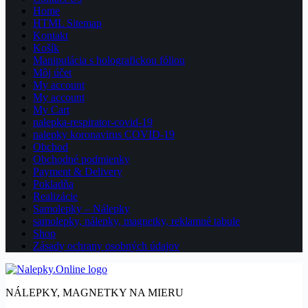
Home
HTML Sitemap
Kontakt
Košík
Manipulácia s holografickou fóliou
Môj účet
My account
My account
My Cart
nalepka-respirator-covid-19
nalepky koronavirus COVID-19
Obchod
Obchodné podmienky
Payment & Delivery
Pokladňa
Realizácie
Samolepky – Nálepky
samolepky, nálepky, magnetky, reklamné tabule
Shop
Zásady ochrany osobných údajov
NÁLEPKY, MAGNETKY NA MIERU