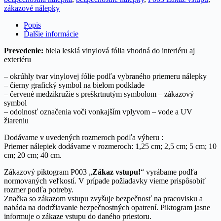
Zákaz
zákazové nálepky
vstupu
Popis
Ďalšie informácie
Prevedenie:
biela lesklá vinylová fólia vhodná do interiéru aj
exteriéru
– okrúhly tvar vinylovej fólie podľa vybraného priemeru nálepky
– čierny grafický symbol na bielom podklade
– červené medzikružie s preškrtnutým symbolom – zákazový
symbol
– odolnosť označenia voči vonkajším vplyvom – vode a UV
žiareniu
Dodávame v uvedených rozmeroch podľa výberu :
Priemer nálepiek dodávame v rozmeroch: 1,25 cm; 2,5 cm; 5 cm; 10
cm; 20 cm; 40 cm.
Zákazový piktogram P003 „
Zákaz vstupu!
“ vyrábame podľa
normovaných veľkostí. V prípade požiadavky vieme prispôsobiť
rozmer podľa potreby.
Značka so zákazom vstupu zvyšuje bezpečnosť na pracovisku a
nabáda na dodržiavanie bezpečnostných opatrení. Piktogram jasne
informuje o zákaze vstupu do daného priestoru.