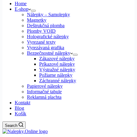
Home
E-shop
Nálepky – Samolepky
Magnetky
Deštrukčná plomba
Plomby VOID
Holografické nálepky
Vyrezané texty
Vyrezávaná grafika
Bezpečnostné nálepky
Zákazové nálepky
Príkazové nálepky
Výstražné nálepky
Požiarne nálepky
Záchranné nálepky
Papierové nálepky
Informačné tabule
Reklamná plachta
Kontakt
Blog
Košík
Search