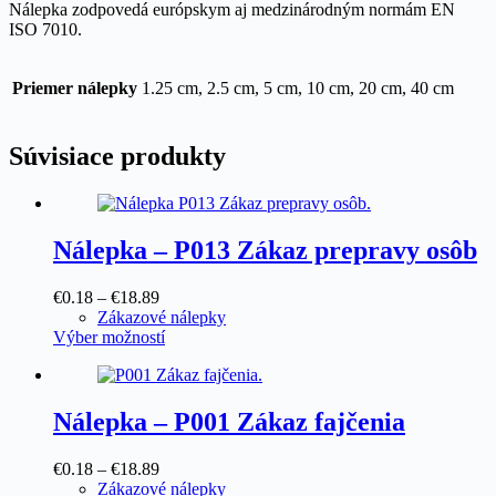
Nálepka zodpovedá európskym aj medzinárodným normám EN
ISO 7010.
Priemer nálepky
1.25 cm, 2.5 cm, 5 cm, 10 cm, 20 cm, 40 cm
Súvisiace produkty
Nálepka – P013 Zákaz prepravy osôb
Price
€
0.18
–
€
18.89
range:
Zákazové nálepky
€0.18
Tento
Výber možností
through
produkt
€18.89
má
viacero
variantov.
Nálepka – P001 Zákaz fajčenia
Možnosti
si
Price
€
0.18
–
€
18.89
môžete
range:
Zákazové nálepky
vybrať