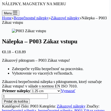
NÁLEPKY, MAGNETKY NA MIERU
Menu
Home
Bezpečnostné nálepky
Zákazové nálepky
Nálepka – P003
Zákaz vstupu
Nálepka – P003 Zákaz vstupu
Price
€
0.18
–
€
18.89
range:
Zákazový piktogram – P003 Zákaz vstupu!
€0.18
through
Zabezpečte vyššiu bezpečnosť na pracovisku.
€18.89
Vyhotovenie vo viacerých veľkostiach.
Zákazová bezpečnostná nálepka s piktogramom, ktorý označuje
Zákaz vstupu! v súlade s normou EN ISO 7010.
Priemer nálepky
Vymazať
množstvo
Nálepka
Pridať do košíka
-
Katalógové číslo:
P003
Kategória:
Zákazové nálepky
Značky:
P003
bezpečnostná nálepka
,
bezpečnostné nálepky
,
P003 Zákaz vstupu
,