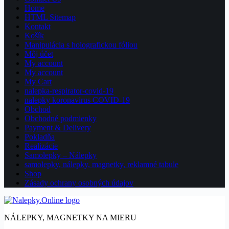
Home
HTML Sitemap
Kontakt
Košík
Manipulácia s holografickou fóliou
Môj účet
My account
My account
My Cart
nalepka-respirator-covid-19
nalepky koronavirus COVID-19
Obchod
Obchodné podmienky
Payment & Delivery
Pokladňa
Realizácie
Samolepky – Nálepky
samolepky, nálepky, magnetky, reklamné tabule
Shop
Zásady ochrany osobných údajov
NÁLEPKY, MAGNETKY NA MIERU