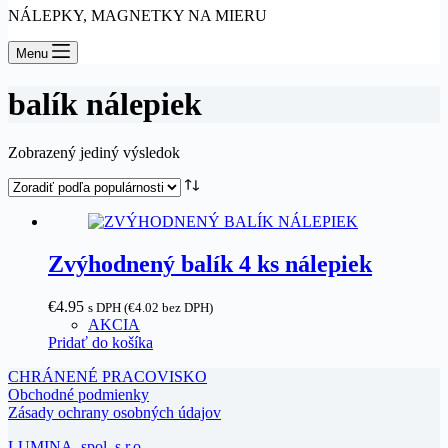
NÁLEPKY, MAGNETKY NA MIERU
Menu
balík nálepiek
Zobrazený jediný výsledok
Zvýhodnený balík 4 ks nálepiek
€
4.95
s DPH (
€
4.02
bez DPH)
AKCIA
Pridať do košíka
CHRÁNENÉ PRACOVISKO
Obchodné podmienky
Zásady ochrany osobných údajov
LUMINA, spol. s r.o.