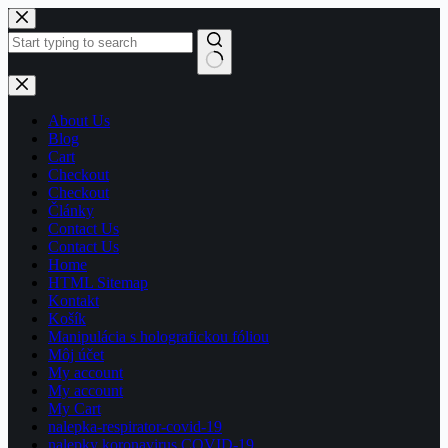
Skip
to
content
No
results
About Us
Blog
Cart
Checkout
Checkout
Články
Contact Us
Contact Us
Home
HTML Sitemap
Kontakt
Košík
Manipulácia s holografickou fóliou
Môj účet
My account
My account
My Cart
nalepka-respirator-covid-19
nalepky koronavirus COVID-19