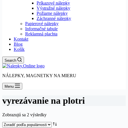
Príkazové nálepky
Výstražné nálepky
Požiarne nálepky
Záchranné nálepky
Papierové nálepky
Informačné tabule
Reklamná plachta
Kontakt
Blog
Košík
Search
NÁLEPKY, MAGNETKY NA MIERU
Menu
vyrezávanie na plotri
Zoradené
Zobrazujú sa 2 výsledky
podľa
popularity