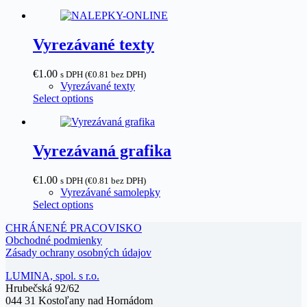
Vyrezávané texty
€1.00
s DPH (
€
0.81
bez DPH)
Vyrezávané texty
Select options
Vyrezávaná grafika
€1.00
s DPH (
€
0.81
bez DPH)
Vyrezávané samolepky
Select options
CHRÁNENÉ PRACOVISKO
Obchodné podmienky
Zásady ochrany osobných údajov
LUMINA, spol. s r.o.
Hrubečská 92/62
044 31 Kostoľany nad Hornádom