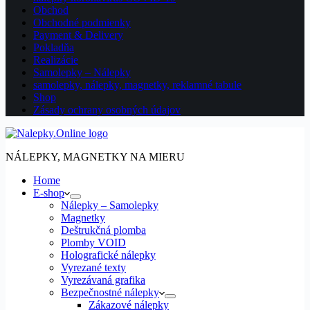
Obchod
Obchodné podmienky
Payment & Delivery
Pokladňa
Realizácie
Samolepky – Nálepky
samolepky, nálepky, magnetky, reklamné tabule
Shop
Zásady ochrany osobných údajov
NÁLEPKY, MAGNETKY NA MIERU
Home
E-shop
Nálepky – Samolepky
Magnetky
Deštrukčná plomba
Plomby VOID
Holografické nálepky
Vyrezané texty
Vyrezávaná grafika
Bezpečnostné nálepky
Zákazové nálepky