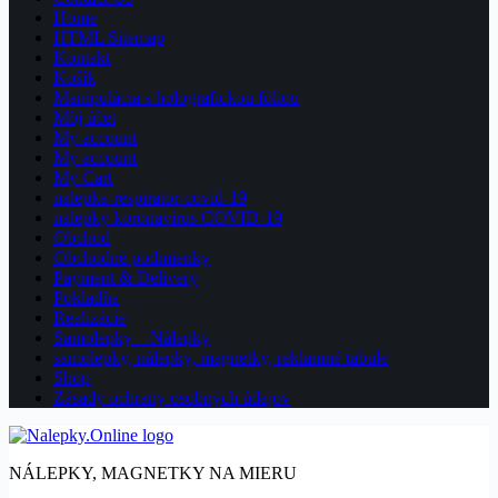
Home
HTML Sitemap
Kontakt
Košík
Manipulácia s holografickou fóliou
Môj účet
My account
My account
My Cart
nalepka-respirator-covid-19
nalepky koronavirus COVID-19
Obchod
Obchodné podmienky
Payment & Delivery
Pokladňa
Realizácie
Samolepky – Nálepky
samolepky, nálepky, magnetky, reklamné tabule
Shop
Zásady ochrany osobných údajov
NÁLEPKY, MAGNETKY NA MIERU