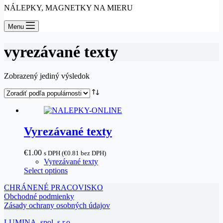
NÁLEPKY, MAGNETKY NA MIERU
Menu
vyrezávané texty
Zobrazený jediný výsledok
Vyrezávané texty
€1.00
s DPH (
€
0.81
bez DPH)
Vyrezávané texty
Select options
CHRÁNENÉ PRACOVISKO
Obchodné podmienky
Zásady ochrany osobných údajov
LUMINA, spol. s r.o.