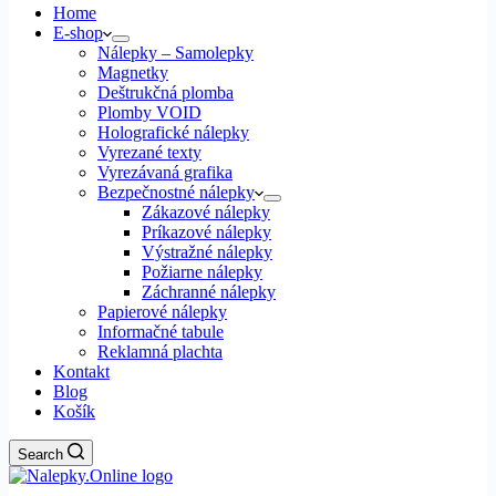
Home
E-shop
Nálepky – Samolepky
Magnetky
Deštrukčná plomba
Plomby VOID
Holografické nálepky
Vyrezané texty
Vyrezávaná grafika
Bezpečnostné nálepky
Zákazové nálepky
Príkazové nálepky
Výstražné nálepky
Požiarne nálepky
Záchranné nálepky
Papierové nálepky
Informačné tabule
Reklamná plachta
Kontakt
Blog
Košík
Search