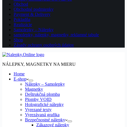
Obchod
Obchodné podmienky
Payment & Delivery
Pokladňa
Realizácie
Samolepky – Nálepky
samolepky, nálepky, magnetky, reklamné tabule
Shop
Zásady ochrany osobných údajov
NÁLEPKY, MAGNETKY NA MIERU
Home
E-shop
Nálepky – Samolepky
Magnetky
Deštrukčná plomba
Plomby VOID
Holografické nálepky
Vyrezané texty
Vyrezávaná grafika
Bezpečnostné nálepky
Zákazové nálepky