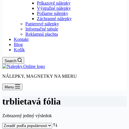
Príkazové nálepky
Výstražné nálepky
Požiarne nálepky
Záchranné nálepky
Papierové nálepky
Informačné tabule
Reklamná plachta
Kontakt
Blog
Košík
Search
NÁLEPKY, MAGNETKY NA MIERU
Menu
trblietavá fólia
Zobrazený jediný výsledok