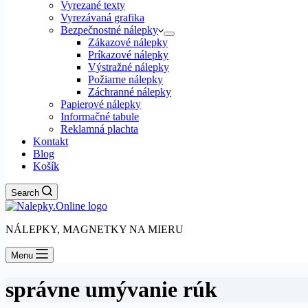
Vyrezané texty
Vyrezávaná grafika
Bezpečnostné nálepky
Zákazové nálepky
Príkazové nálepky
Výstražné nálepky
Požiarne nálepky
Záchranné nálepky
Papierové nálepky
Informačné tabule
Reklamná plachta
Kontakt
Blog
Košík
Search
NÁLEPKY, MAGNETKY NA MIERU
Menu
správne umývanie rúk