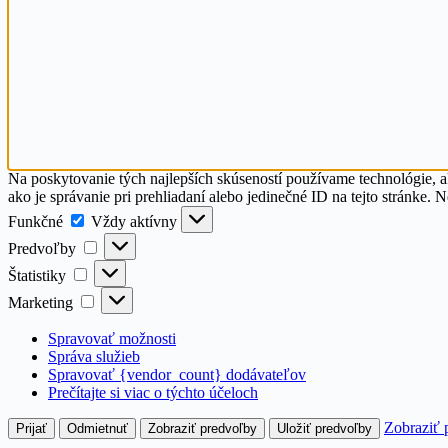
Na poskytovanie tých najlepších skúseností používame technológie, a
ako je správanie pri prehliadaní alebo jedinečné ID na tejto stránke. 
Funkčné
Funkčné
Vždy aktívny
Predvoľby
Predvoľby
Štatistiky
Štatistiky
Marketing
Marketing
Spravovať možnosti
Správa služieb
Spravovať {vendor_count} dodávateľov
Prečítajte si viac o týchto účeloch
Zobraziť 
Prijať
Odmietnuť
Zobraziť predvoľby
Uložiť predvoľby