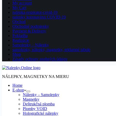
My account
My Cart
nalepka-respirator-covid-19
nalepky koronavirus COVID-19
Obchod
Obchodné podmienky
Payment & Delivery
Pokladňa
Realizácie
Samolepky – Nálepky
samolepky, nálepky, magnetky, reklamné tabule
Shop
Zásady ochrany osobných údajov
NÁLEPKY, MAGNETKY NA MIERU
Home
E-shop
Nálepky – Samolepky
Magnetky
Deštrukčná plomba
Plomby VOID
Holografické nálepky