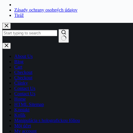
Zásady ochrany osobných údajov
Tiráž
Skip
to
content
No
results
About Us
Blog
Cart
Checkout
Checkout
Články
Contact Us
Contact Us
Home
HTML Sitemap
Kontakt
Košík
Manipulácia s holografickou fóliou
Môj účet
My account