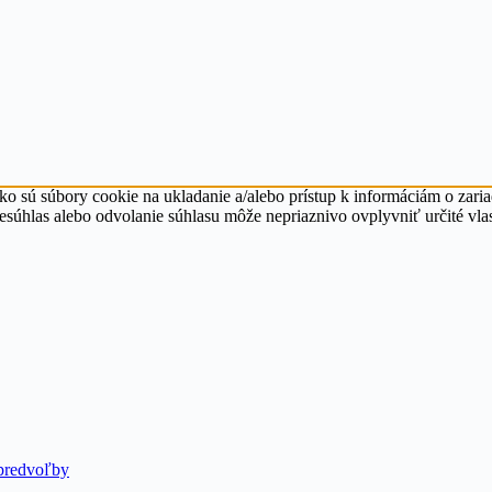
ko sú súbory cookie na ukladanie a/alebo prístup k informáciám o zari
Nesúhlas alebo odvolanie súhlasu môže nepriaznivo ovplyvniť určité vlas
predvoľby