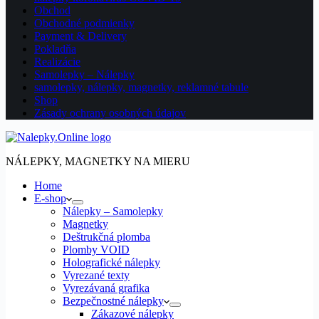
Obchod
Obchodné podmienky
Payment & Delivery
Pokladňa
Realizácie
Samolepky – Nálepky
samolepky, nálepky, magnetky, reklamné tabule
Shop
Zásady ochrany osobných údajov
NÁLEPKY, MAGNETKY NA MIERU
Home
E-shop
Nálepky – Samolepky
Magnetky
Deštrukčná plomba
Plomby VOID
Holografické nálepky
Vyrezané texty
Vyrezávaná grafika
Bezpečnostné nálepky
Zákazové nálepky