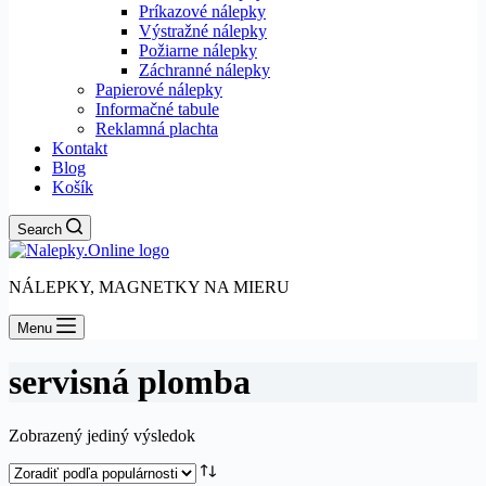
Príkazové nálepky
Výstražné nálepky
Požiarne nálepky
Záchranné nálepky
Papierové nálepky
Informačné tabule
Reklamná plachta
Kontakt
Blog
Košík
Search
NÁLEPKY, MAGNETKY NA MIERU
Menu
servisná plomba
Zobrazený jediný výsledok