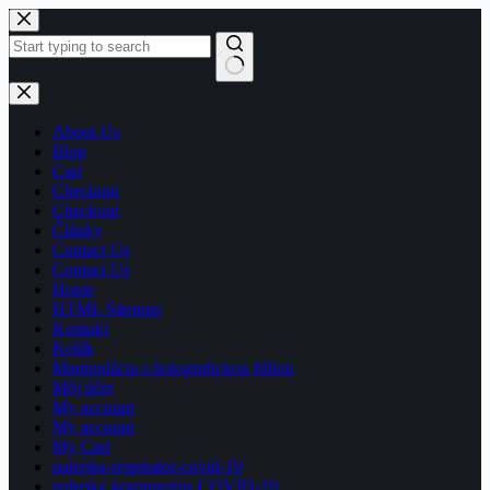
Skip
to
content
No
results
About Us
Blog
Cart
Checkout
Checkout
Články
Contact Us
Contact Us
Home
HTML Sitemap
Kontakt
Košík
Manipulácia s holografickou fóliou
Môj účet
My account
My account
My Cart
nalepka-respirator-covid-19
nalepky koronavirus COVID-19