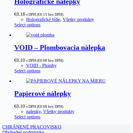
Holografické nálepky
€0.18
s DPH (
€
0.15
bez DPH)
Holografické fólie
,
Všetky produkty
Select options
VOID – Plombovacia nálepka
€0.10
s DPH (
€
0.08
bez DPH)
VOID - Plomby
Select options
Papierové nálepky
€0.10
s DPH (
€
0.08
bez DPH)
nalepky
,
Všetky produkty
Select options
CHRÁNENÉ PRACOVISKO
Obchodné podmienky