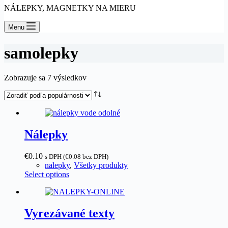
NÁLEPKY, MAGNETKY NA MIERU
Menu
samolepky
Zoradené
Zobrazuje sa 7 výsledkov
podľa
popularity
Nálepky
€0.10
s DPH (
€
0.08
bez DPH)
nalepky
,
Všetky produkty
Select options
Vyrezávané texty