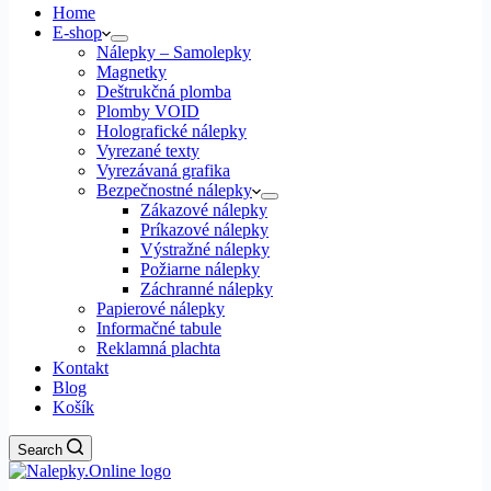
Home
E-shop
Nálepky – Samolepky
Magnetky
Deštrukčná plomba
Plomby VOID
Holografické nálepky
Vyrezané texty
Vyrezávaná grafika
Bezpečnostné nálepky
Zákazové nálepky
Príkazové nálepky
Výstražné nálepky
Požiarne nálepky
Záchranné nálepky
Papierové nálepky
Informačné tabule
Reklamná plachta
Kontakt
Blog
Košík
Search