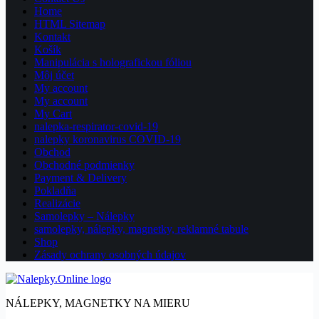
Home
HTML Sitemap
Kontakt
Košík
Manipulácia s holografickou fóliou
Môj účet
My account
My account
My Cart
nalepka-respirator-covid-19
nalepky koronavirus COVID-19
Obchod
Obchodné podmienky
Payment & Delivery
Pokladňa
Realizácie
Samolepky – Nálepky
samolepky, nálepky, magnetky, reklamné tabule
Shop
Zásady ochrany osobných údajov
NÁLEPKY, MAGNETKY NA MIERU