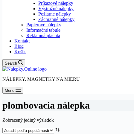
Príkazové nálepky
Výstražné nálepky
Požiarne nálepky
Záchranné nálepky
Papierové nálepky
Informačné tabule
Reklamná plachta
Kontakt
Blog
Košík
Search
NÁLEPKY, MAGNETKY NA MIERU
Menu
plombovacia nálepka
Zobrazený jediný výsledok