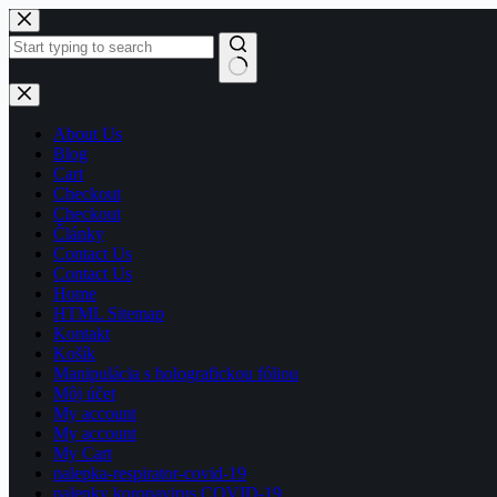
Skip
to
content
No
results
About Us
Blog
Cart
Checkout
Checkout
Články
Contact Us
Contact Us
Home
HTML Sitemap
Kontakt
Košík
Manipulácia s holografickou fóliou
Môj účet
My account
My account
My Cart
nalepka-respirator-covid-19
nalepky koronavirus COVID-19