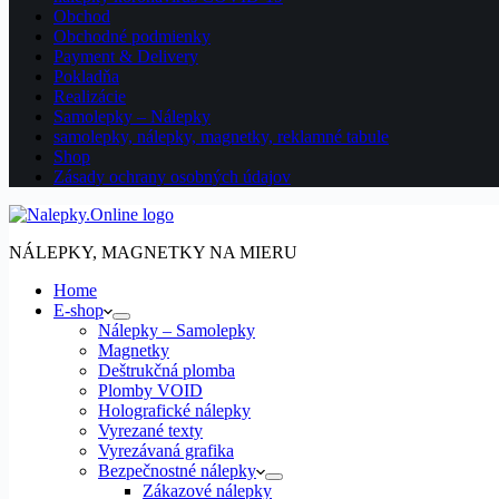
Obchod
Obchodné podmienky
Payment & Delivery
Pokladňa
Realizácie
Samolepky – Nálepky
samolepky, nálepky, magnetky, reklamné tabule
Shop
Zásady ochrany osobných údajov
NÁLEPKY, MAGNETKY NA MIERU
Home
E-shop
Nálepky – Samolepky
Magnetky
Deštrukčná plomba
Plomby VOID
Holografické nálepky
Vyrezané texty
Vyrezávaná grafika
Bezpečnostné nálepky
Zákazové nálepky