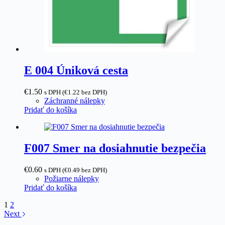
E 004 Úniková cesta
€
1.50
s DPH (
€
1.22
bez DPH)
Záchranné nálepky
Pridať do košíka
F007 Smer na dosiahnutie bezpečia
€
0.60
s DPH (
€
0.49
bez DPH)
Požiarne nálepky
Pridať do košíka
1
2
Next