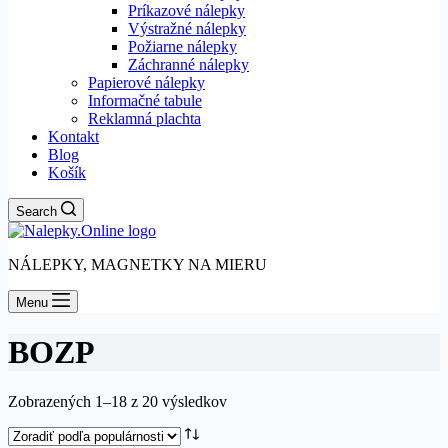
Príkazové nálepky
Výstražné nálepky
Požiarne nálepky
Záchranné nálepky
Papierové nálepky
Informačné tabule
Reklamná plachta
Kontakt
Blog
Košík
Search
NÁLEPKY, MAGNETKY NA MIERU
Menu
BOZP
Zoradené
Zobrazených 1–18 z 20 výsledkov
podľa
popularity