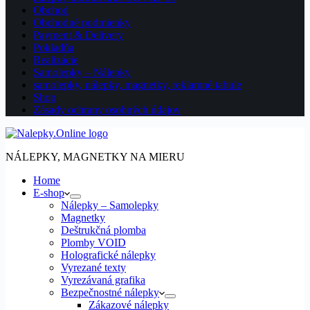
Obchod
Obchodné podmienky
Payment & Delivery
Pokladňa
Realizácie
Samolepky – Nálepky
samolepky, nálepky, magnetky, reklamné tabule
Shop
Zásady ochrany osobných údajov
NÁLEPKY, MAGNETKY NA MIERU
Home
E-shop
Nálepky – Samolepky
Magnetky
Deštrukčná plomba
Plomby VOID
Holografické nálepky
Vyrezané texty
Vyrezávaná grafika
Bezpečnostné nálepky
Zákazové nálepky