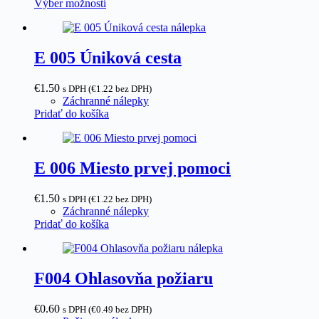
Tento
Výber možností
na
produkt
stránke
má
produktu.
viacero
variantov.
E 005 Úniková cesta
Možnosti
si
€
1.50
s DPH (
€
1.22
bez DPH)
môžete
Záchranné nálepky
vybrať
Pridať do košíka
na
stránke
produktu.
E 006 Miesto prvej pomoci
€
1.50
s DPH (
€
1.22
bez DPH)
Záchranné nálepky
Pridať do košíka
F004 Ohlasovňa požiaru
€
0.60
s DPH (
€
0.49
bez DPH)