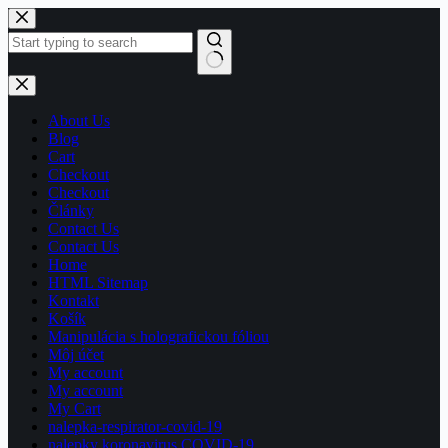
Skip
to
content
No
results
About Us
Blog
Cart
Checkout
Checkout
Články
Contact Us
Contact Us
Home
HTML Sitemap
Kontakt
Košík
Manipulácia s holografickou fóliou
Môj účet
My account
My account
My Cart
nalepka-respirator-covid-19
nalepky koronavirus COVID-19