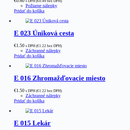
€
0.60
s DPH (
€
0.49
bez DPH)
Požiarne nálepky
Pridať do košíka
E 023 Úniková cesta
€
1.50
s DPH (
€
1.22
bez DPH)
Záchranné nálepky
Pridať do košíka
E 016 Zhromažďovacie miesto
€
1.50
s DPH (
€
1.22
bez DPH)
Záchranné nálepky
Pridať do košíka
E 015 Lekár