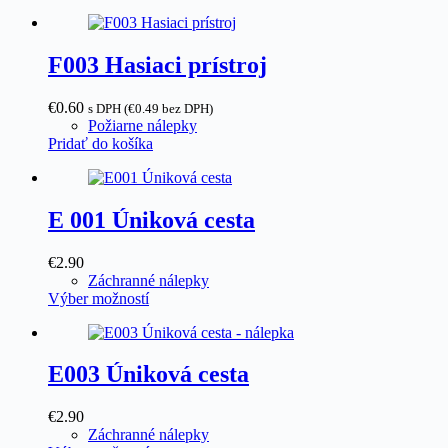
F003 Hasiaci prístroj
€
0.60
s DPH (
€
0.49
bez DPH)
Požiarne nálepky
Pridať do košíka
E 001 Úniková cesta
€
2.90
Záchranné nálepky
Tento
Výber možností
produkt
má
viacero
variantov.
E003 Úniková cesta
Možnosti
si
€
2.90
môžete
Záchranné nálepky
vybrať