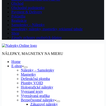
Obchod
Obchodné podmienky
Payment & Delivery
Pokladňa
Realizácie
Samolepky – Nálepky
samolepky, nálepky, magnetky, reklamné tabule
Shop
Zásady ochrany osobných údajov
NÁLEPKY, MAGNETKY NA MIERU
Home
E-shop
Nálepky – Samolepky
Magnetky
Deštrukčná plomba
Plomby VOID
Holografické nálepky
Vyrezané texty
Vyrezávaná grafika
Bezpečnostné nálepky
Zákazové nálepky