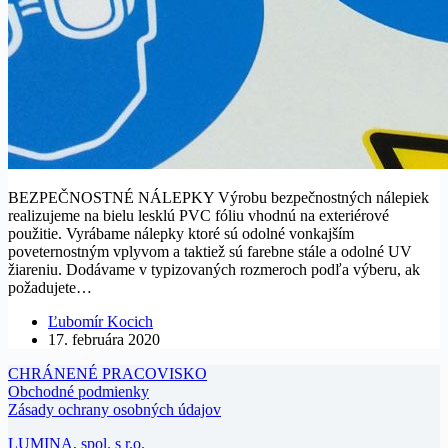
BEZPEČNOSTNÉ NÁLEPKY Výrobu bezpečnostných nálepiek
realizujeme na bielu lesklú PVC fóliu vhodnú na exteriérové
použitie. Vyrábame nálepky ktoré sú odolné vonkajším
poveternostným vplyvom a taktiež sú farebne stále a odolné UV
žiareniu. Dodávame v typizovaných rozmeroch podľa výberu, ak
požadujete…
Ľubomír Kocich
17. februára 2020
CHRÁNENÉ PRACOVISKO
Obchodné podmienky
Zásady ochrany osobných údajov
LUMINA, spol. s r.o.