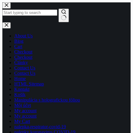
Skip
to
content
No
results
About Us
Blog
Cart
Checkout
Checkout
Články
Contact Us
Contact Us
Home
HTML Sitemap
Kontakt
Košík
Manipulácia s holografickou fóliou
Môj účet
My account
My account
My Cart
nalepka-respirator-covid-19
nalepky koronavirus COVID-19