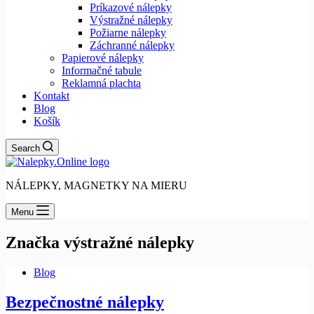
Príkazové nálepky
Výstražné nálepky
Požiarne nálepky
Záchranné nálepky
Papierové nálepky
Informačné tabule
Reklamná plachta
Kontakt
Blog
Košík
Search
NÁLEPKY, MAGNETKY NA MIERU
Menu
Značka
výstražné nálepky
Blog
Bezpečnostné nálepky