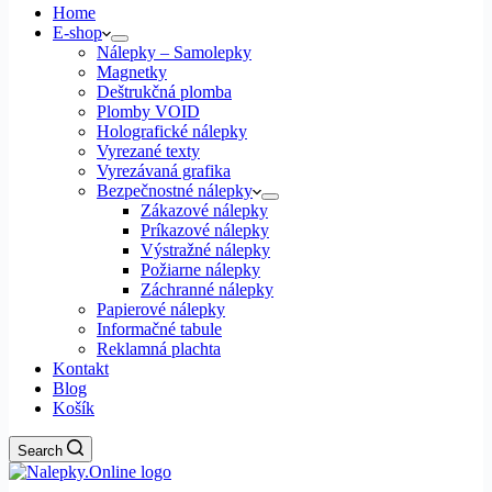
Home
E-shop
Nálepky – Samolepky
Magnetky
Deštrukčná plomba
Plomby VOID
Holografické nálepky
Vyrezané texty
Vyrezávaná grafika
Bezpečnostné nálepky
Zákazové nálepky
Príkazové nálepky
Výstražné nálepky
Požiarne nálepky
Záchranné nálepky
Papierové nálepky
Informačné tabule
Reklamná plachta
Kontakt
Blog
Košík
Search