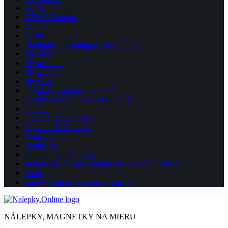
Home
HTML Sitemap
Kontakt
Košík
Manipulácia s holografickou fóliou
Môj účet
My account
My account
My Cart
nalepka-respirator-covid-19
nalepky koronavirus COVID-19
Obchod
Obchodné podmienky
Payment & Delivery
Pokladňa
Realizácie
Samolepky – Nálepky
samolepky, nálepky, magnetky, reklamné tabule
Shop
Zásady ochrany osobných údajov
NÁLEPKY, MAGNETKY NA MIERU