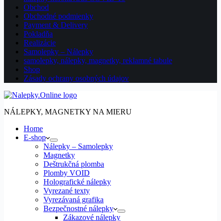
Obchod
Obchodné podmienky
Payment & Delivery
Pokladňa
Realizácie
Samolepky – Nálepky
samolepky, nálepky, magnetky, reklamné tabule
Shop
Zásady ochrany osobných údajov
NÁLEPKY, MAGNETKY NA MIERU
Home
E-shop
Nálepky – Samolepky
Magnetky
Deštrukčná plomba
Plomby VOID
Holografické nálepky
Vyrezané texty
Vyrezávaná grafika
Bezpečnostné nálepky
Zákazové nálepky