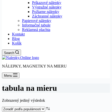
Príkazové nálepky
Výstražné nálepky
Požiarne nálepky
Záchranné nálepky
Papierové nálepky
Informačné tabule
Reklamná plachta
Kontakt
Blog
Košík
Search
NÁLEPKY, MAGNETKY NA MIERU
Menu
tabula na mieru
Zobrazený jediný výsledok