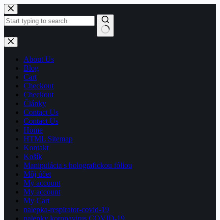
Skip
to
content
No
results
About Us
Blog
Cart
Checkout
Checkout
Články
Contact Us
Contact Us
Home
HTML Sitemap
Kontakt
Košík
Manipulácia s holografickou fóliou
Môj účet
My account
My account
My Cart
nalepka-respirator-covid-19
nalepky koronavirus COVID-19